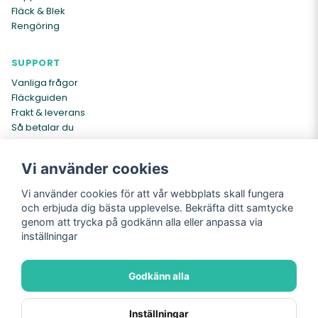
Fläck & Blek
Rengöring
SUPPORT
Vanliga frågor
Fläckguiden
Frakt & leverans
Så betalar du
Kontakta oss
Vi använder cookies
INFO
Vi använder cookies för att vår webbplats skall fungera
Om oss
och erbjuda dig bästa upplevelse. Bekräfta ditt samtycke
Köpvillkor
genom att trycka på godkänn alla eller anpassa via
Cookies
inställningar
Integritetspolicy
Returer
Godkänn alla
Köpvillkor
Integritetspolicy
Inställningar