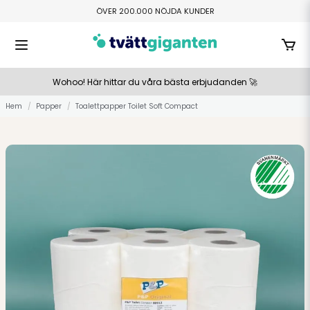
ÖVER 200.000 NÖJDA KUNDER
FRI HEMLEVERANS ÖVER 800 KR
TILLVERKAS I SMÅLAND
BETALA ENKELT MED SWISH ELLER KLARNA
Wohoo! Här hittar du våra bästa erbjudanden 🚀
Hem
Papper
Toalettpapper Toilet Soft Compact