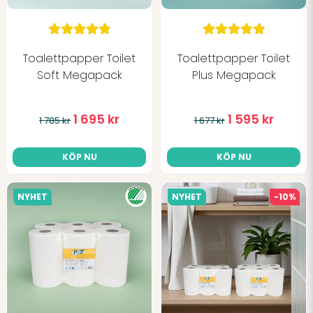
för 6 månader sedan
Soft PLUS compact är den perfekta
beskrivningen av känslan man har vid
dagligt bruk av rullarna! Och
Toalettpapper Toilet
Toalettpapper Toilet
kökspappersrullen är ’bäst i sin klass’ med!
Soft Megapack
Plus Megapack
1 695 kr
1 595 kr
1 785 kr
1 677 kr
KÖP NU
KÖP NU
NYHET
NYHET
-10%