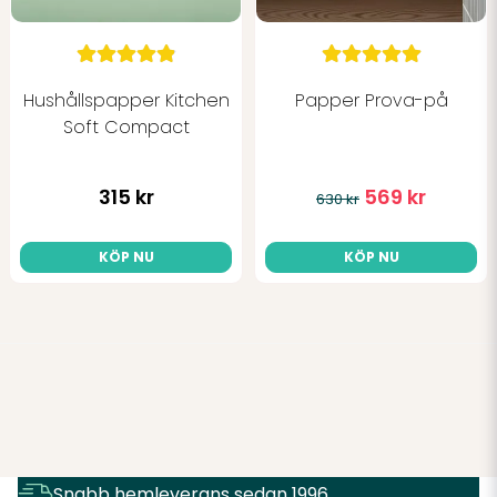
Hushållspapper Kitchen
Papper Prova-på
Soft Compact
315 kr
569 kr
630 kr
KÖP NU
KÖP NU
Snabb hemleverans sedan 1996