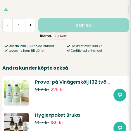
KÖP NU
-
+
Mer än 200.000 nöjda kunder
Fraktfritt över 800 kr
Leverans hem till dörren
Certifierad e-handel
Andra kunder köpte också
Prova-på Vinägerskölj 132 tvättar
258 kr
229 kr
Hygienpaket Bruka
207 kr
189 kr