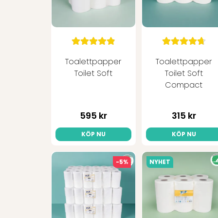
Toalettpapper
Toalettpapper
Toilet Soft
Toilet Soft
Compact
595 kr
315 kr
KÖP NU
KÖP NU
-5%
NYHET