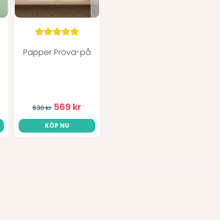
för 4 månader sedan
Bra toapapper som räcke
Jan
för 5 månader sedan
Papper Prova-på
Mjukt o behagligt o gansk
Carin svendotter
för 6 månader sedan
Jättebra och hygieniskt t
569 kr
och är också nöjd med s
630 kr
Eva M.
KÖP NU
för 6 månader sedan
drygt och effektivt
Christina
för 6 månader sedan
Lätt att beställa o snabb
Marie
för 6 månader sedan