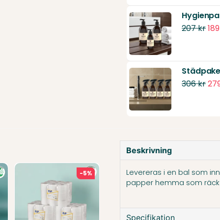
Hygienpa
207 kr
189
Städpake
306 kr
279
Beskrivning
Levereras i en bal som inne
-5%
papper hemma som räcker
Specifikation