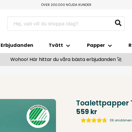
ÖVER 200.000 NÖJDA KUNDER
FRI HEMLEVERANS ÖVER 800 KR
TILLVERKAS I SMÅLAND
BETALA ENKELT MED SWISH ELLER KLARNA
Erbjudanden
Tvätt
Papper
R
Wohoo! Här hittar du våra bästa erbjudanden 🚀
Toalettpapper T
559 kr
39 omdömen