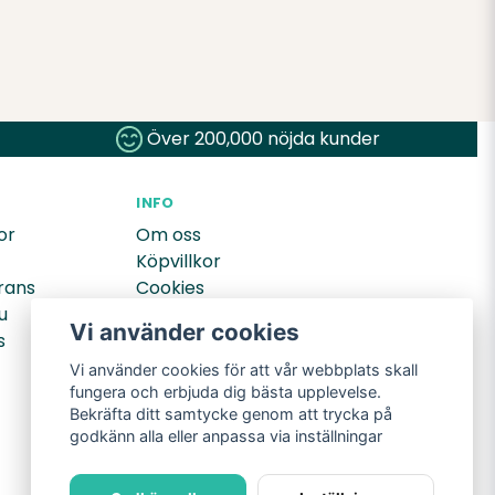
t och räcker länge.
Över 200,000 nöjda kunder
INFO
or
Om oss
Köpvillkor
rans
Cookies
u
Integritetspolicy
Vi använder cookies
s
Returer
Vi använder cookies för att vår webbplats skall
fungera och erbjuda dig bästa upplevelse.
Bekräfta ditt samtycke genom att trycka på
godkänn alla eller anpassa via inställningar