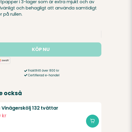
lettpapper i 3-lager som är extra mjukt och av
udvänligt och behagligt att använda samtidigt
 på rullen.
KÖP NU
Fraktfritt över 800 kr
Certifierad e-handel
e också
Vinägerskölj 132 tvättar
 kr