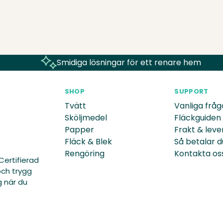
Jättebra papper! Slitstark
Smidiga lösningar för ett renare hem
SHOP
SUPPORT
Tvätt
Vanliga fråg
Sköljmedel
Fläckguiden
Papper
Frakt & leve
Fläck & Blek
Så betalar d
Rengöring
Kontakta os
Certifierad
och trygg
g när du