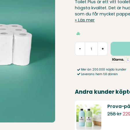
Toilet Plus är ett vitt toa
högsta kvalitet. Det är h
som du får mycket papper
Läs mer
-
+
Mer än 200.000 nöjda kunder
Leverans hem till dörren
Andra kunder köpt
Prova-på 
258 kr
229