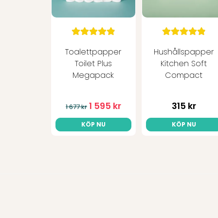
Toalettpapper
Hushållspapper
Toilet Plus
Kitchen Soft
Megapack
Compact
1 595 kr
315 kr
1 677 kr
KÖP NU
KÖP NU