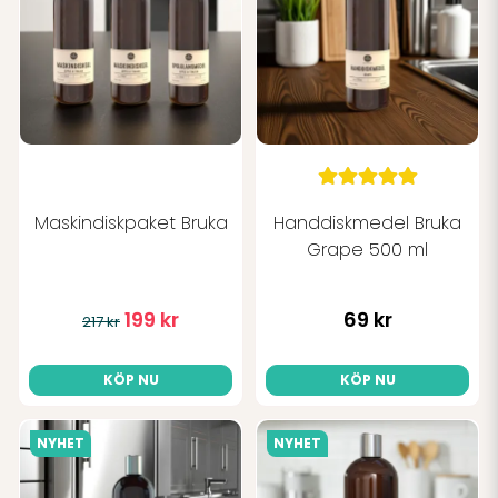
Maskindiskpaket Bruka
Handdiskmedel Bruka
Grape 500 ml
199 kr
69 kr
217 kr
KÖP NU
KÖP NU
NYHET
NYHET