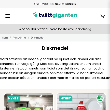
ÖVER 200.000 NÖJDA KUNDER
FRI HEMLEVERANS ÖVER 800 KR
TILLVERKAS I SMÅLAND
BETALA ENKELT MED SWISH ELLER KLARNA
Wohoo! Här hittar du våra bästa erbjudanden 🚀
Hem
Rengöring
Diskmedel
Diskmedel
Våra effektiva diskmedel gör rent på djupet och lämnar din disk
skinande ren varje gång. Med effektiva ingredienser som enkelt
bryter ner fett och smuts, samtidigt som det är skonsamt mot dina
händer, blir diskningen enklare och mer effektiv. Vi har diskmedel
som passar både för handdisk och maskin – alltid ett perfekt resultat!
NYHET
NYHET