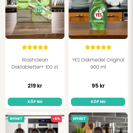
Washclean
YES Diskmedel Original
Disktabletter+ 100 st
900 ml
219 kr
95 kr
KÖP NU
KÖP NU
NYHET
-8%
NYHET