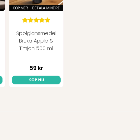
Första gången jag köper de
KÖP MER - BETALA MINDRE
Per
för 6 månader sedan
Har inte testat än.
Spolglansmedel
Agneta
Bruka Äpple &
för 10 månader sedan
Timjan 500 ml
Diskar rent även vid snab
Derja Seven
59 kr
för 11 månader sedan
Toppen. Utan onödiga kemi
KÖP NU
Irja
för 11 månader sedan
Diskar rent!
Ann J.
för 11 månader sedan
Skitbra disk tab