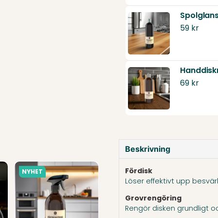
59 kr
Handdisk
69 kr
Beskrivning
Fördisk
NYHET
Löser effektivt upp besvär
Grovrengöring
Rengör disken grundligt oc