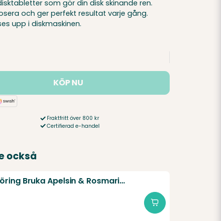
disktabletter som gör din disk skinande ren.
osera och ger perfekt resultat varje gång.
ses upp i diskmaskinen.
KÖP NU
Fraktfritt över 800 kr
Certifierad e-handel
e också
Köksrengöring Bruka Apelsin & Rosmarin 500 ml