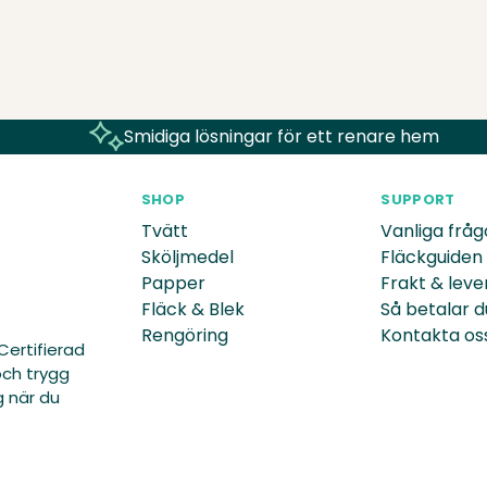
Nettan
för 1 år sedan
Äntligen finns dom igen, 
skulle komma tillbaka!
Rozanna
Smidiga lösningar för ett renare hem
för 2 år sedan
Disken har aldrig varit s
varmt, bättre en det som s
SHOP
SUPPORT
Tvätt
Vanliga fråg
Sköljmedel
Fläckguiden
Papper
Frakt & leve
Fläck & Blek
Så betalar d
Rengöring
Kontakta os
Certifierad
och trygg
g när du