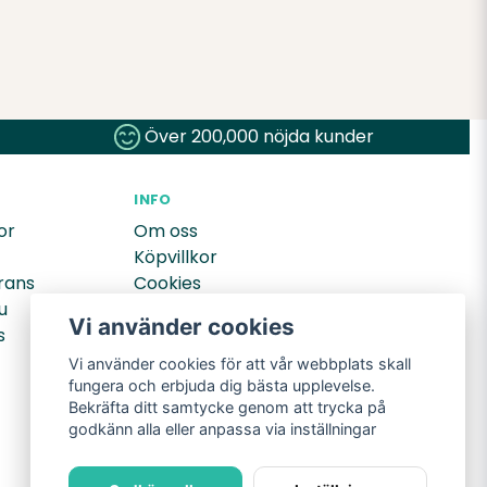
har väntat länge på att dom
Över 200,000 nöjda kunder
å här ren. Rekommenderar den
äljes i affären.
INFO
or
Om oss
Köpvillkor
rans
Cookies
u
Integritetspolicy
Vi använder cookies
s
Returer
Vi använder cookies för att vår webbplats skall
fungera och erbjuda dig bästa upplevelse.
Bekräfta ditt samtycke genom att trycka på
godkänn alla eller anpassa via inställningar