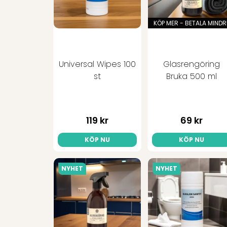
KÖP MER - BETALA MINDR
Universal Wipes 100
Glasrengöring
st
Bruka 500 ml
119 kr
69 kr
KÖP NU
KÖP NU
NYHET
NYHET