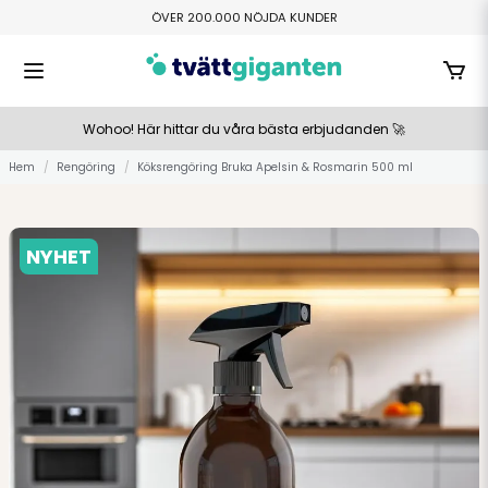
ÖVER 200.000 NÖJDA KUNDER
FRI HEMLEVERANS ÖVER 800 KR
TILLVERKAS I SMÅLAND
BETALA ENKELT MED SWISH ELLER KLARNA
Wohoo! Här hittar du våra bästa erbjudanden 🚀
Hem
Rengöring
Köksrengöring Bruka Apelsin & Rosmarin 500 ml
NYHET