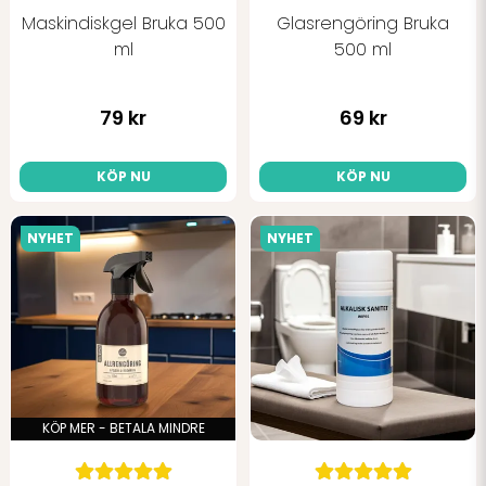
Maskindiskgel Bruka 500
Glasrengöring Bruka
Skicka fråga
ml
500 ml
79 kr
69 kr
KÖP NU
KÖP NU
NYHET
NYHET
KÖP MER - BETALA MINDRE