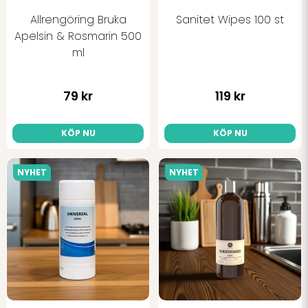
Allrengöring Bruka
Sanitet Wipes 100 st
Apelsin & Rosmarin 500
ml
79 kr
119 kr
KÖP NU
KÖP NU
NYHET
NYHET