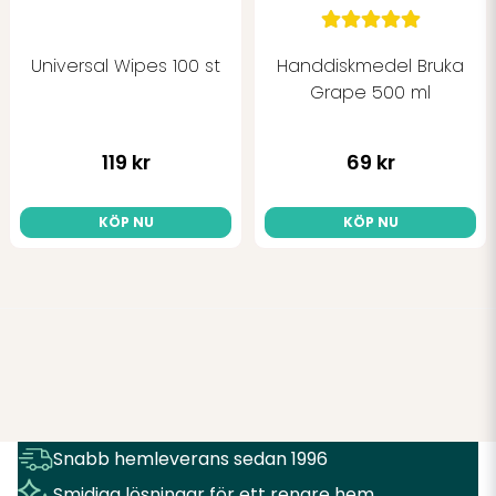
Universal Wipes 100 st
Handdiskmedel Bruka
Grape 500 ml
119 kr
69 kr
KÖP NU
KÖP NU
Snabb hemleverans sedan 1996
Smidiga lösningar för ett renare hem