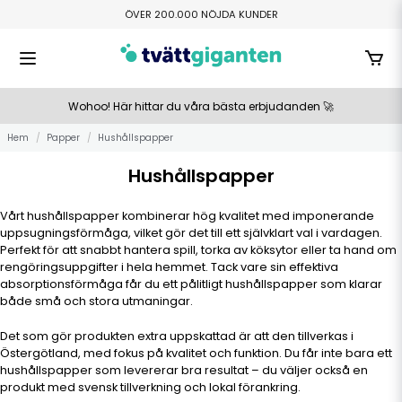
ÖVER 200.000 NÖJDA KUNDER
FRI HEMLEVERANS ÖVER 800 KR
TILLVERKAS I SMÅLAND
BETALA ENKELT MED SWISH ELLER KLARNA
Wohoo! Här hittar du våra bästa erbjudanden 🚀
Hem
Papper
Hushållspapper
Hushållspapper
Vårt hushållspapper kombinerar hög kvalitet med imponerande
uppsugningsförmåga, vilket gör det till ett självklart val i vardagen.
Perfekt för att snabbt hantera spill, torka av köksytor eller ta hand om
rengöringsuppgifter i hela hemmet. Tack vare sin effektiva
absorptionsförmåga får du ett pålitligt hushållspapper som klarar
både små och stora utmaningar.
Det som gör produkten extra uppskattad är att den tillverkas i
Östergötland, med fokus på kvalitet och funktion. Du får inte bara ett
hushållspapper som levererar bra resultat – du väljer också en
produkt med svensk tillverkning och lokal förankring.