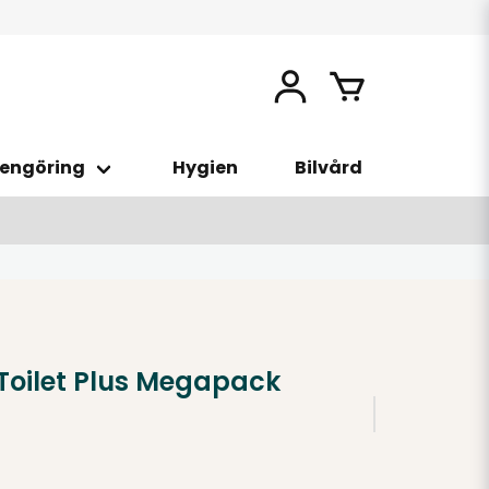
engöring
Hygien
Bilvård
Toilet Plus Megapack
n