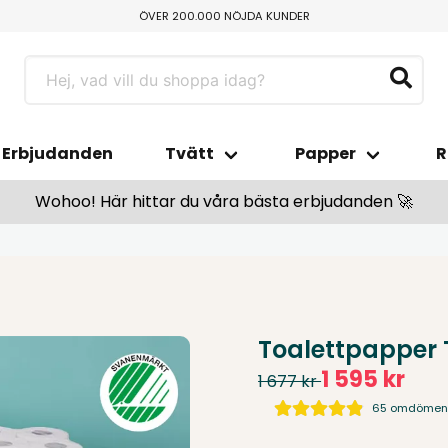
ÖVER 200.000 NÖJDA KUNDER
FRI HEMLEVERANS ÖVER 800 KR
TILLVERKAS I SMÅLAND
BETALA ENKELT MED SWISH ELLER KLARNA
Erbjudanden
Tvätt
Papper
R
Wohoo! Här hittar du våra bästa erbjudanden 🚀
Toalettpapper 
1 595 kr
1 677 kr
65 omdöme