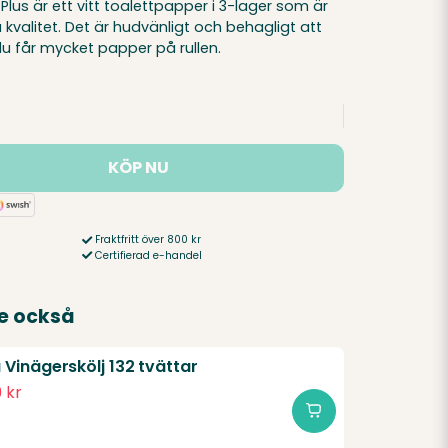
 Plus är ett vitt toalettpapper i 3-lager som är
kvalitet. Det är hudvänligt och behagligt att
 får mycket papper på rullen.
KÖP NU
Fraktfritt över 800 kr
Certifierad e-handel
e också
Vinägerskölj 132 tvättar
 kr