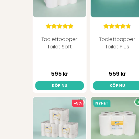
Toalettpapper
Toalettpapper
Toilet Soft
Toilet Plus
595 kr
559 kr
KÖP NU
KÖP NU
-5%
NYHET