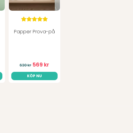
Anonym
för 4 veckor sedan
Peo
för 2 månader sedan
Papper Prova-på
Det är mycket bra pappe
Kenneth Axelsson
för 2 månader sedan
Produkten är toppen
569 kr
630 kr
Ulf Pettersson
KÖP NU
för 3 månader sedan
Förra gången köpte jag tv
bättre så det blir det i fo
Gerd
för 3 månader sedan
Jättebra papper