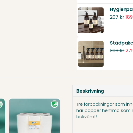
Hygienpa
207 kr
189
Städpake
306 kr
279
Beskrivning
Tre förpackningar som inneh
har papper hemma som rä
bekvämt!