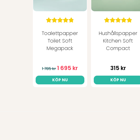
Toalettpapper
Hushållspapper
Toilet Soft
Kitchen Soft
Megapack
Compact
1 695 kr
315 kr
1 785 kr
KÖP NU
KÖP NU