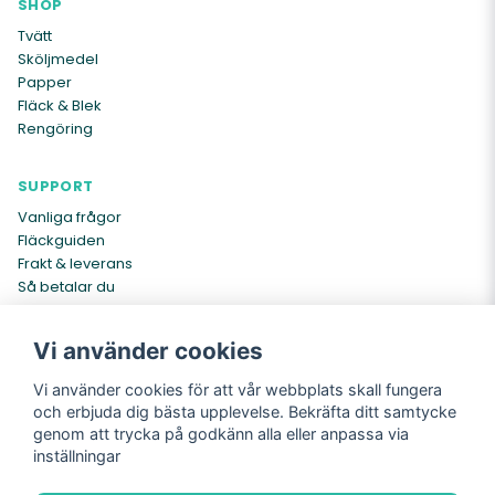
SHOP
Tvätt
Sköljmedel
Papper
Fläck & Blek
Rengöring
SUPPORT
Vanliga frågor
Fläckguiden
Frakt & leverans
Så betalar du
Kontakta oss
Vi använder cookies
INFO
Vi använder cookies för att vår webbplats skall fungera
Om oss
och erbjuda dig bästa upplevelse. Bekräfta ditt samtycke
Köpvillkor
genom att trycka på godkänn alla eller anpassa via
Cookies
inställningar
Integritetspolicy
Returer