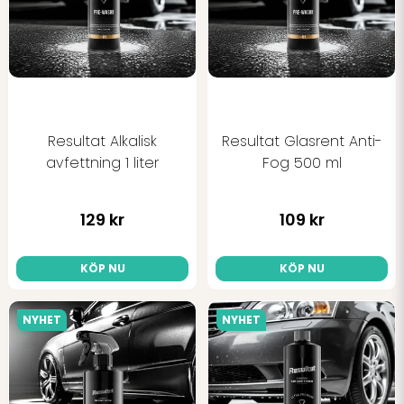
Ja, ni får publicera min fråga
Resultat Alkalisk
Resultat Glasrent Anti-
avfettning 1 liter
Fog 500 ml
Skicka fråga
129 kr
109 kr
KÖP NU
KÖP NU
NYHET
NYHET