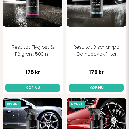
Resultat Flygrost &
Resultat Bilschampo
Fälgrent 500 ml
Carnubavax 1 liter
175 kr
175 kr
KÖP NU
KÖP NU
NYHET
NYHET