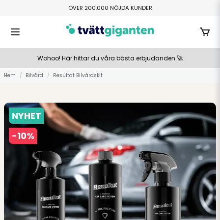
ÖVER 200.000 NÖJDA KUNDER
FRI HEMLEVERANS ÖVER 800 KR
TILLVERKAS I SMÅLAND
BETALA ENKELT MED SWISH ELLER KLARNA
Wohoo! Här hittar du våra bästa erbjudanden 🚀
Hem
Bilvård
Resultat Bilvårdskit
NYHET
-
10
%