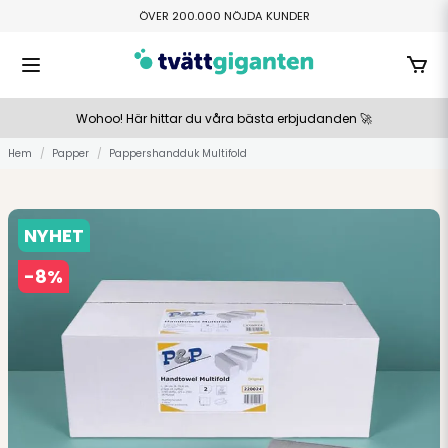
ÖVER 200.000 NÖJDA KUNDER
FRI HEMLEVERANS ÖVER 800 KR
TILLVERKAS I SMÅLAND
BETALA ENKELT MED SWISH ELLER KLARNA
Wohoo! Här hittar du våra bästa erbjudanden 🚀
Hem
Papper
Pappershandduk Multifold
NYHET
-
8
%