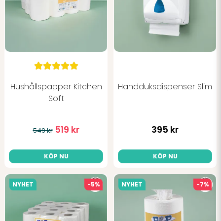
Hushållspapper Kitchen
Handduksdispenser Slim
Skicka fråga
Soft
519 kr
395 kr
549 kr
KÖP NU
KÖP NU
NYHET
-5%
NYHET
-7%