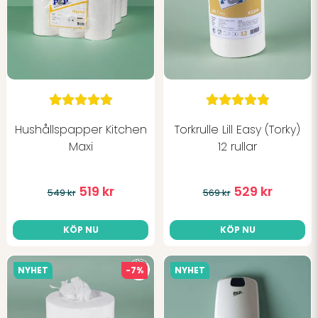
Hushållspapper Kitchen
Torkrulle Lill Easy (Torky)
Maxi
12 rullar
519 kr
529 kr
549 kr
569 kr
KÖP NU
KÖP NU
NYHET
-7%
NYHET