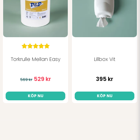
Torkrulle Mellan Easy
Lillbox Vit
529 kr
395 kr
569 kr
KÖP NU
KÖP NU