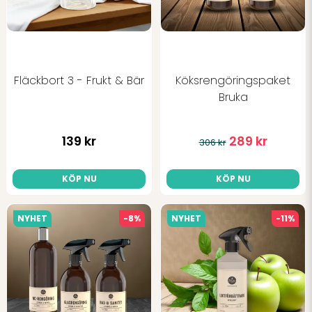
Fläckbort 3 - Frukt & Bär
Köksrengöringspaket
Bruka
139 kr
289 kr
306 kr
KÖP NU
KÖP NU
NYHET
-8%
NYHET
-11%