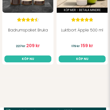
KÖP MER - BETALA MINDRE
Badrumspaket Bruka
Luktbort Äpple 500 ml
209 kr
159 kr
227 kr
179 kr
KÖP NU
KÖP NU