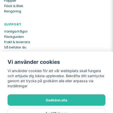
Papper
Fläck & Blek
Rengöring
SUPPORT
Vanliga frågor
Fläckguiden
Frakt & leverans
Så betalar du
Kontakta oss
Vi använder cookies
INFO
Vi använder cookies för att vår webbplats skall fungera
Om oss
och erbjuda dig bästa upplevelse. Bekräfta ditt samtycke
Köpvillkor
genom att trycka på godkänn alla eller anpassa via
Cookies
inställningar
Integritetspolicy
Returer
Godkänn alla
Köpvillkor
Integritetspolicy