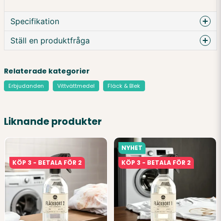
Specifikation
Ställ en produktfråga
question
Förpackning:
500 ml
Fråga oss något om denna produkten...
Relaterade kategorier
Erbjudanden
Vittvättmedel
Fläck & Blek
Innehållsdeklaration:
Butyldiglykol <100%
name
Namn
Liknande produkter
NYHET
email
Mejladress
KÖP 3 - BETALA FÖR 2
KÖP 3 - BETALA FÖR 2
Ja, ni får publicera min fråga