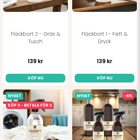
Fläckbort 2 - Gräs &
Fläckbort 1 - Fett &
Tusch
Dryck
Skicka fråga
139 kr
139 kr
KÖP NU
KÖP NU
NYHET
NYHET
-6%
KÖP 3 - BETALA FÖR 2