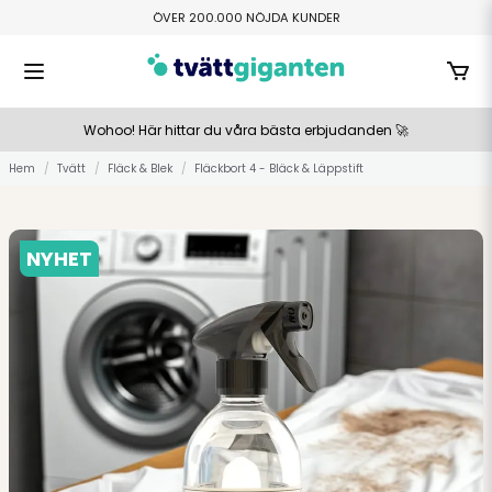
ÖVER 200.000 NÖJDA KUNDER
FRI HEMLEVERANS ÖVER 800 KR
TILLVERKAS I SMÅLAND
BETALA ENKELT MED SWISH ELLER KLARNA
Wohoo! Här hittar du våra bästa erbjudanden 🚀
Hem
Tvätt
Fläck & Blek
Fläckbort 4 - Bläck & Läppstift
NYHET