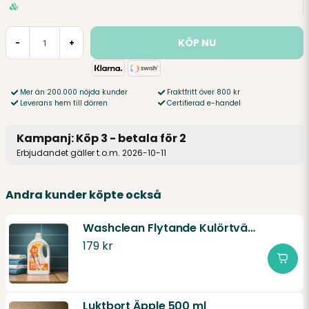
KÖP NU
-
+
Mer än 200.000 nöjda kunder
Fraktfritt över 800 kr
Leverans hem till dörren
Certifierad e-handel
Kampanj: Köp 3 - betala för 2
Erbjudandet gäller t.o.m. 2026-10-11
Andra kunder köpte också
Washclean Flytande Kulörtvättmedel 80 tvättar
179 kr
Luktbort Äpple 500 ml