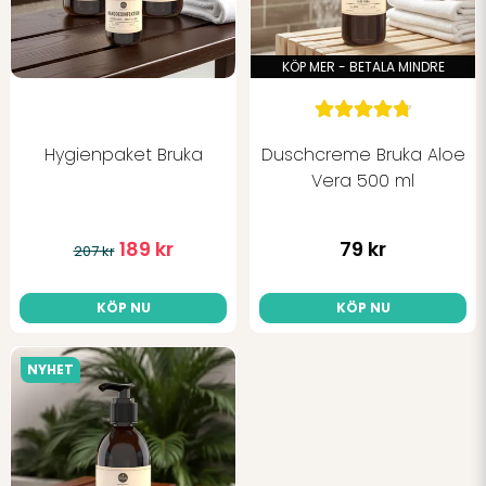
KÖP MER - BETALA MINDRE
Hygienpaket Bruka
Duschcreme Bruka Aloe
Skicka fråga
Vera 500 ml
189 kr
79 kr
207 kr
KÖP NU
KÖP NU
NYHET