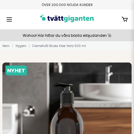
ÖVER 200.000 NÖJDA KUNDER
FRI HEMLEVERANS ÖVER 800 KR
TILLVERKAS I SMÅLAND
BETALA ENKELT MED SWISH ELLER KLARNA
Wohoo! Här hittar du våra bästa erbjudanden 🚀
Hem
Hygien
Cremetvål Bruka Aloe Vera 500 ml
NYHET