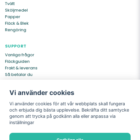
Tvätt
Sköljmedel
Papper
Fläck & Blek
Rengöring
SUPPORT
Vanliga frågor
Fläckguiden
Frakt & leverans
Så betalar du
Kontakta oss
Vi använder cookies
INFO
Vi använder cookies för att vår webbplats skall fungera
Om oss
och erbjuda dig bästa upplevelse. Bekräfta ditt samtycke
Köpvillkor
genom att trycka på godkänn alla eller anpassa via
Cookies
inställningar
Integritetspolicy
Returer
Godkänn alla